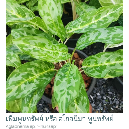
เพิ่มพูนทรัพย์ หรือ อโกลนีมา พูนทรัพย์
Aglaonema sp. ‘Phunsap’