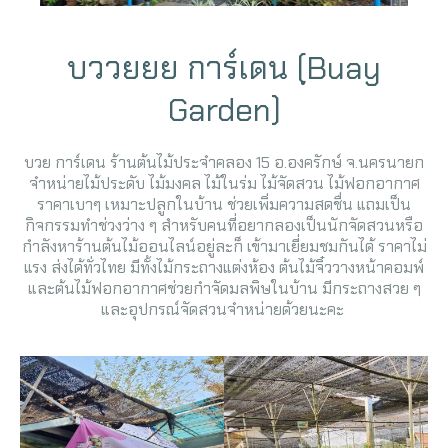
บววยยย การ์เดน (ฺBuay
Garden)
บวย การ์เดน ร้านต้นไม้ประจำคลอง 15 อ.องครักษ์ จ.นครนายก
จำหน่ายไม้ประดับ ไม้มงคล ไม้ในร่ม ไม้จัดสวน ไม้ฟอกอากาศ
ราคาเบาๆ เหมาะปลูกในบ้าน ช่วยเพิ่มความสดชื่น แถมเป็น
กิจกรรมทำช่วงว่าง ๆ สำหรับคนที่อยากลองเป็นนักจัดสวนหรือ
กำลังหาร้านต้นไม้ออนไลน์อยู่ละก็ เข้ามาเยี่ยมชมกันได้ ราคาไม่
แรง ส่งได้ทั่วไทย มีทั้งไม้กระถางแต่งห้อง ต้นไม้จิ๋ววางหน้าคอมพ์
และต้นไม้ฟอกอากาศช่วยกำจัดมลพิษในบ้าน มีกระถางสวย ๆ
และอุปกรณ์จัดสวนจำหน่ายด้วยนะคะ