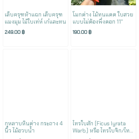
เล็บครุฑห้าแฉก เล็บครุฑ
โมกด่าง ไม้ทนแดด ใบสวย
แมงมุม ไม้ใบเท่ห์ เก๋และทน
แบบไม่ต้องพึ่งดอก 11"
249.00 ฿
190.00 ฿
กุหลาบหินด่าง กระถาง 4
ไทรใบสัก (Ficus lyrata
นิ้ว ไม้อวบน้ำ
Warb.) หรือ ไทรใบจิก/ไทร
ใบซอ/ไทรใบสัก/ยางใบ