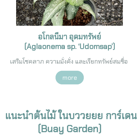
อโกลนีมา อุดมทรัพย์
(Aglaonema sp. ‘Udomsap’)
เสริมโชคลาภ ความมั่งคั่ง และเรียกทรัพย์สมชื่อ
more
แนะนำต้นไม้ ในบววยยย การ์เดน
(Buay Garden)